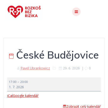
Skip
to
content
České Budějovice
Pavel Ubrankowicz
29. 6. 2026
|
0
České
–
17:00
20:00
Budějovice
1. 7. 2026
iCal
Google kalendář
Zobrazit celý kalendář