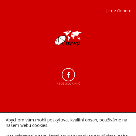
Jsme členem
Faceb
o
ok R-R
Abychom vám mohli poskytovat kvalitní obsah, používáme na
našem webu cookies.
Instagram