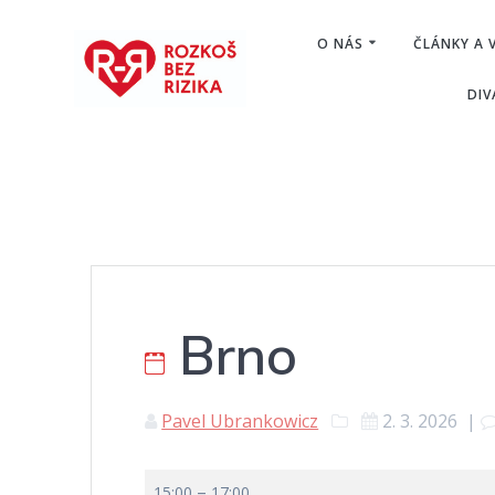
Skip
to
O NÁS
ČLÁNKY A 
content
DIV
Brno
Pavel Ubrankowicz
2. 3. 2026
|
Brno
–
15:00
17:00