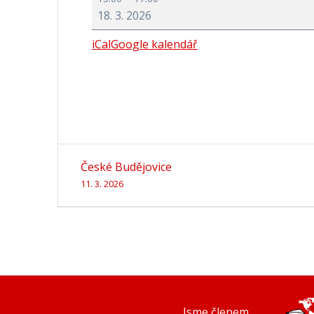
18. 3. 2026
iCal
Google kalendář
Navigace
České Budějovice
pro
11. 3. 2026
příspěvek
Jsme členem