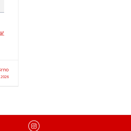
ář
Brno
. 2026