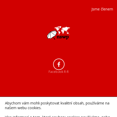
Jsme členem
Faceb
o
ok R-R
Abychom vám mohli poskytovat kvalitní obsah, používáme na
našem webu cookies.
Instagram