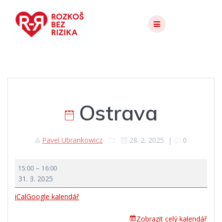
Skip
to
content
Ostrava
Pavel Ubrankowicz
28. 2. 2025
|
0
Ostrava
–
15:00
16:00
31. 3. 2025
iCal
Google kalendář
Zobrazit celý kalendář