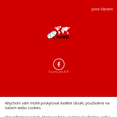
Jsme členem
Faceb
o
ok R-R
Abychom vám mohli poskytovat kvalitní obsah, používáme na
našem webu cookies.
Instagram