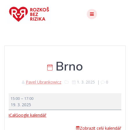
Skip
to
content
Brno
Pavel Ubrankowicz
1. 3. 2025
|
0
Brno
–
15:00
17:00
19. 3. 2025
iCal
Google kalendář
Zobrazit celý kalendář